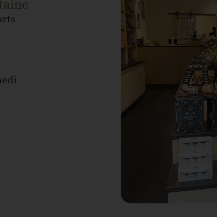
taine
arts
medi