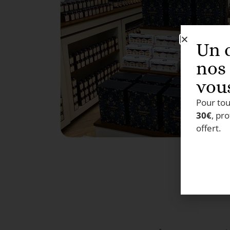
Un 
nos
vou
Pour to
30€
, pro
offert.