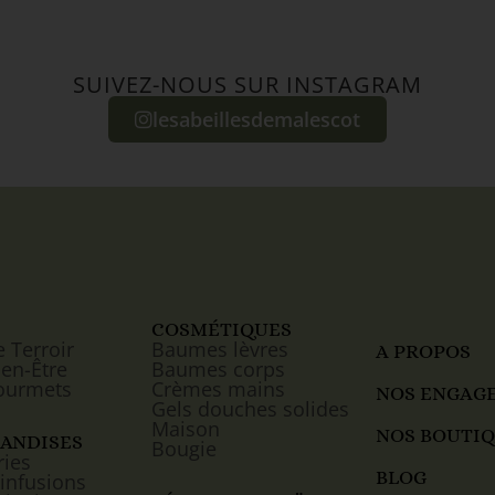
SUIVEZ-NOUS SUR INSTAGRAM
lesabeillesdemalescot
COSMÉTIQUES
e Terroir
Baumes lèvres
A PROPOS
ien-Être
Baumes corps
ourmets
Crèmes mains
NOS ENGAG
Gels douches solides
Maison
NOS BOUTI
ANDISES
Bougie
ries
BLOG
 infusions