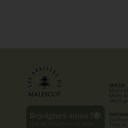
MIELS
Miels d
Miels B
Miels g
Rejoignez-nous !
🐝
GOURM
Confise
10% de réduction sur votre
Thés et