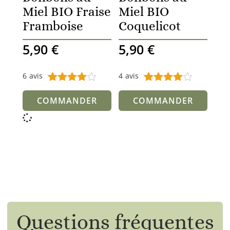
Miel BIO Fraise
Miel BIO
Framboise
Coquelicot
5,90
€
5,90
€
6
avis
4
avis
Noté
6
4.00
Noté
4
4.75
sur 5
sur 5
COMMANDER
COMMANDER
basé
basé sur
sur
notations
notation
client
s client
Questions fréquentes