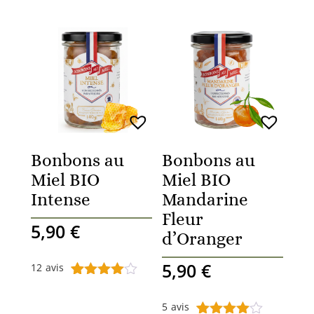
Bonbons au
Bonbons au
Miel BIO
Miel BIO
Intense
Mandarine
Fleur
5,90
€
d’Oranger
5,90
€
12
avis
Noté
12
4.42
sur 5
5
avis
basé