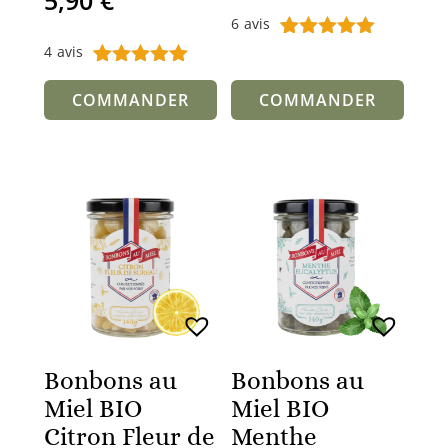
5,90
€
6
avis
4
avis
Noté
6
5.00
sur 5
Noté
4
5.00
basé sur
sur 5
COMMANDER
COMMANDER
notations
basé sur
client
notations
client
Bonbons au
Bonbons au
Miel BIO
Miel BIO
Citron Fleur de
Menthe