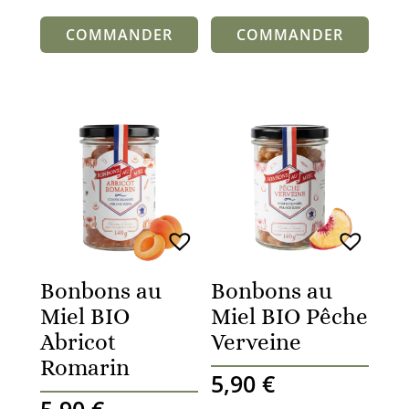
sur
Noté
5
4.80
notations
sur 5
COMMANDER
COMMANDER
client
basé sur
notations
client
Bonbons au
Bonbons au
Miel BIO
Miel BIO Pêche
Abricot
Verveine
Romarin
5,90
€