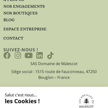
NOS ENGAGEMENTS
NOS BOUTIQUES
BLOG
ESPACE ENTREPRISE
CONTACT
SUIVEZ-NOUS !
SAS Domaine de Malescot
Siège social : 1515 route de Fauconneau, 47250
Bouglon – France
CGV
Mentions légales
Politique de confidentialité
© 2025
Les abeilles de Malescot – Creation site web EEnov