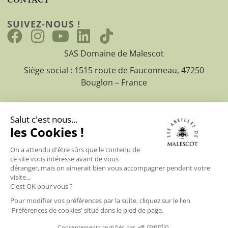
SUIVEZ-NOUS !
SAS Domaine de Malescot
Siège social : 1515 route de Fauconneau, 47250
Bouglon – France
CGV
Mentions légales
Politique de confidentialité
© 2025
Les abeilles de Malescot – Creation site web EEnov
agence web Bordeaux
|
Hebergement site web EEnov agence
web Bordeaux
Change Free Products