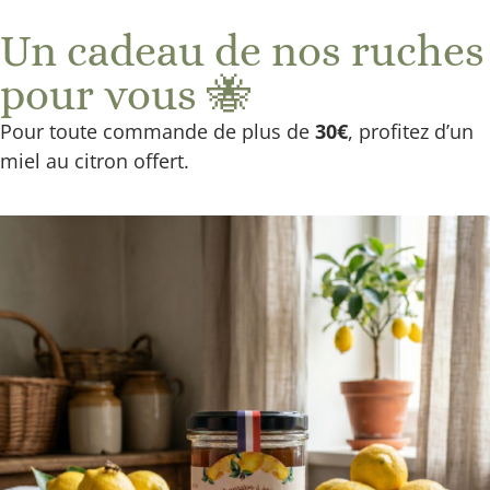
Livraison offerte à partir de 40€ en Point Relais
Un cadeau de nos ruches
et 60€ à Domicile
pour vous 🐝
Pour toute commande de plus de
30€
, profitez d’un
miel au citron offert.
La Propolis : Un
Trésor de la Ruche
aux Vertus
Exceptionnelles