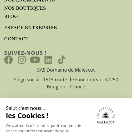
NOS BOUTIQUES
BLOG
ESPACE ENTREPRISE
CONTACT
SUIVEZ-NOUS !
SAS Domaine de Malescot
Siège social : 1515 route de Fauconneau, 47250
Bouglon – France
CGV
Mentions légales
Politique de confidentialité
© 2025
Les abeilles de Malescot – Creation site web EEnov
agence web Bordeaux
|
Hebergement site web EEnov agence