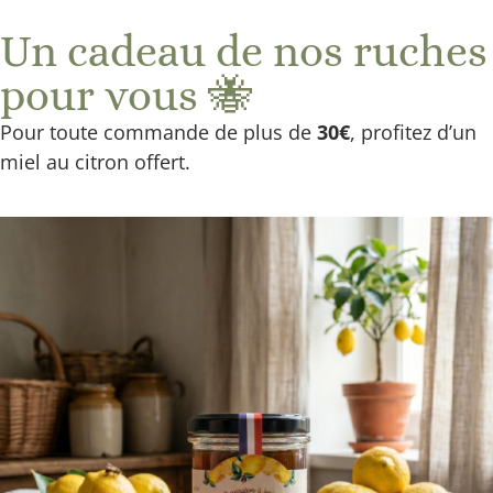
Livraison offerte à partir de 40€ en Point Relais
Un cadeau de nos ruches
et 60€ à Domicile
pour vous 🐝
Pour toute commande de plus de
30€
, profitez d’un
miel au citron offert.
Le Faux-Bourdon :
Portrait de l’éternel
amoureux (et un peu
paresseux) de la
ruche