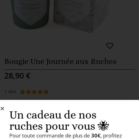
Bougie Une Journée aux Ruches
28,90
€
1
avis
Noté
1
5.00
sur 5
Un cadeau de nos
basé sur
COMMANDER
notation
ruches pour vous 🐝
client
Pour toute commande de plus de
30€
, profitez