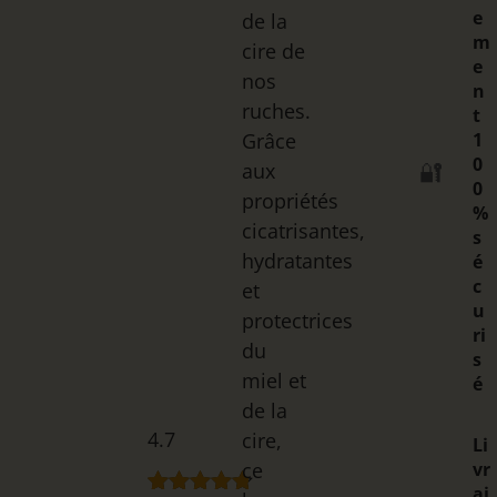
e
de la
m
cire de
e
nos
n
ruches.
t
Grâce
1
0
aux
🔐
0
propriétés
%
cicatrisantes,
s
hydratantes
é
c
et
u
protectrices
ri
du
s
miel et
é
de la
4.7
cire,
Li
ce
vr
ai