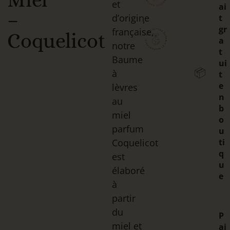
et
ai
–
d’origine
t
,
gr
française,
Coquelicot
a
notre
t
Baume
ui
📦
à
t
e
lèvres
n
au
b
miel
o
parfum
u
Coquelicot
ti
q
est
u
élaboré
e
à
partir
du
P
miel et
ai