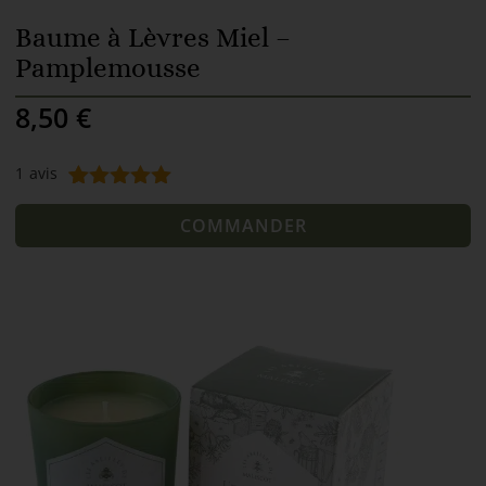
Baume à Lèvres Miel –
Pamplemousse
8,50
€
1
avis
Noté
1
5.00
sur 5
COMMANDER
basé sur
notation
client