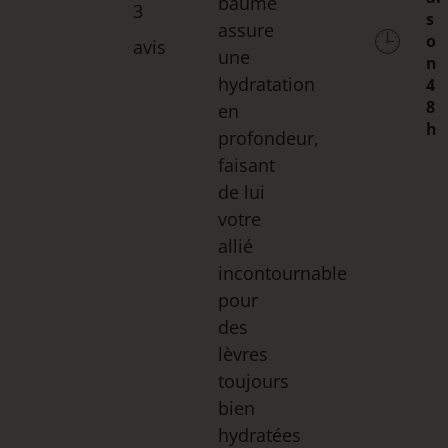
baume
3
Noté
3
4.67
s
assure
sur 5
🕒
o
avis
basé sur
une
n
notations
hydratation
4
client
8
en
h
profondeur,
faisant
de lui
votre
allié
incontournable
pour
des
lèvres
toujours
bien
hydratées