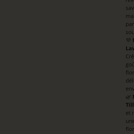
sa
mal
pa
sou
💜
La
Cr
goû
flo
dél
env
🌿
Til
et 
un
flo