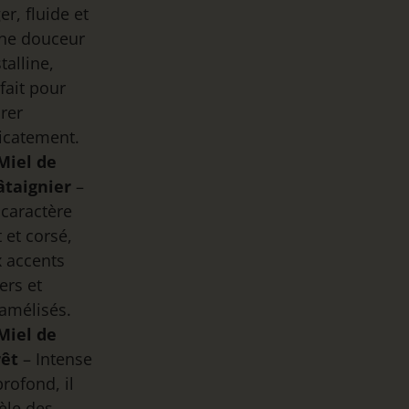
er, fluide et
une douceur
stalline,
fait pour
rer
icatement.
Miel de
âtaignier
–
caractère
t et corsé,
 accents
rs et
amélisés.
Miel de
rêt
– Intense
profond, il
èle des