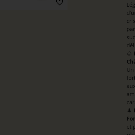
Lég
d’
cri
par
suc
dél
🌰
Ch
Un 
for
aux
ame
car
🌲
Fo
et 
rév