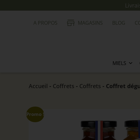
Livra
A PROPOS
MAGASINS
BLOG
C
MIELS
Accueil
-
Coffrets
-
Coffrets
- Coffret dég
Promo !