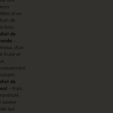
veurs
tées et un
rfum de
s-bois.
Miel de
vande
–
émeux, d’un
t fruité et
ral,
icieusement
oûtant.
Miel de
leul
– Frais
mentholé,
e saveur
rale qui