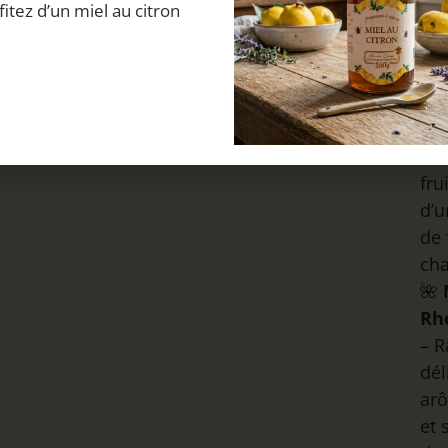
fitez d’un miel au citron
est
🌼
Fl
Sa
Do
co
fru
d’u
de 
ch
🌺
Rh
– R
dél
arô
et 