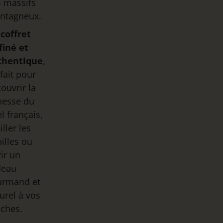
 massifs
ntagneux.
n
coffret
finé et
thentique
,
fait pour
ouvrir la
hesse du
l français,
iller les
illes ou
rir un
deau
urmand et
urel à vos
ches.