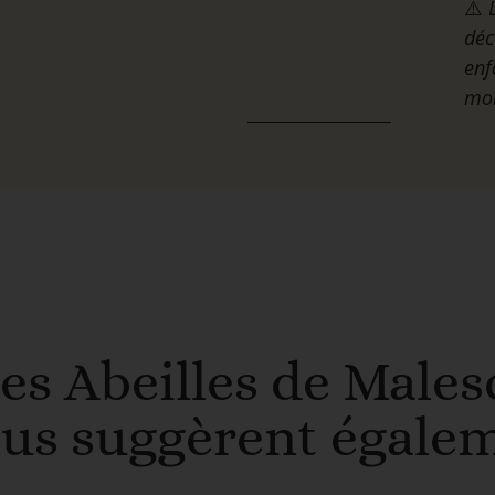
⚠️
déc
enf
moi
es Abeilles de Males
us suggèrent égale