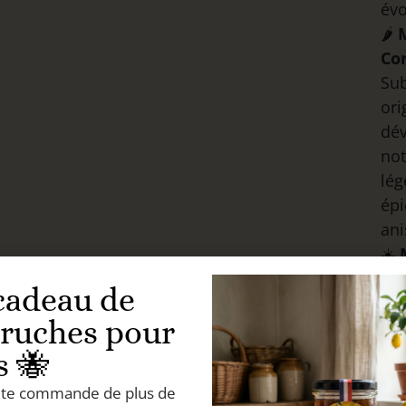
évo
🌶️
Co
Sub
ori
dév
no
lé
épi
ani
☀️
Un
cadeau de
ha
 ruches pour
sol
dél
s 🐝
fru
ute commande de plus de
des