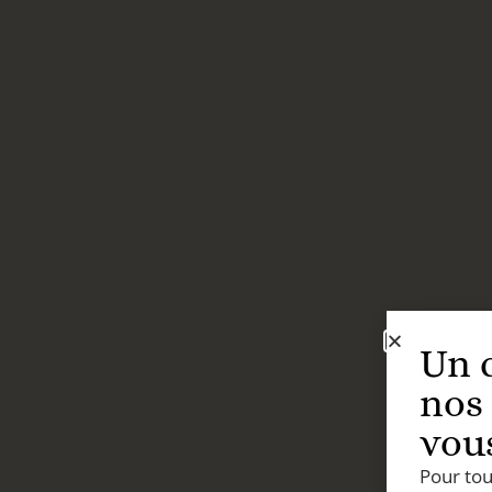
Un 
nos
vou
Pour to