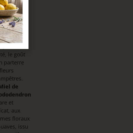
ivales.
Miel de
eurs
uvages
–
ux,
mplexe et
ité, le goût
n parterre
fleurs
ampêtres.
Miel de
ododendron
are et
icat, aux
mes floraux
suaves, issu