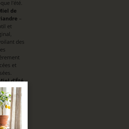
que l’été.
Miel de
riandre
–
til et
ginal,
oilant des
tes
gèrement
cées et
sées.
Miel d’Été
–
 bouquet
rmonieux,
aire et
icatement
ité, reflet
 floraisons