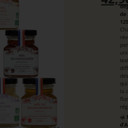
dé
de 
12
Ch
rév
per
uni
tex
dif
de
qui
la 
flo
rég
🍯
d’A