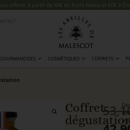
ison offerte à partir de 40€ en Point Relais et 60€ à Do
ONTACT
GOURMANDISES
COSMÉTIQUES
COFFRETS
P
ustation
Coffret
Déc
53,
ter
dégustatio
fra
42,
no