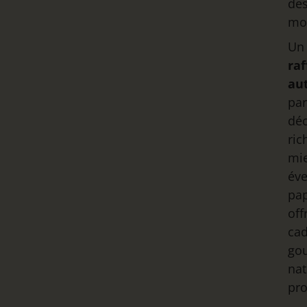
des
mo
U
raf
au
par
déc
ric
mie
éve
pap
off
ca
go
nat
pro