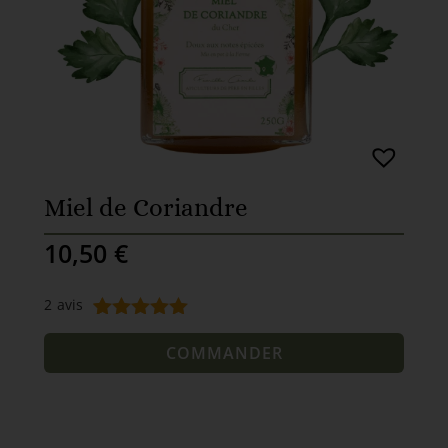
Miel de Coriandre
10,50
€
2
avis
Noté
2
5.00
sur 5
COMMANDER
basé sur
notations
client