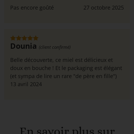
Pas encore goûté
27 octobre 2025
Dounia
Note
5
sur
(client confirmé)
5
Belle découverte, ce miel est délicieux et
doux en bouche ! Et le packaging est élégant
(et sympa de lire un rare "de père en fille")
13 avril 2024
En savoir plus sur