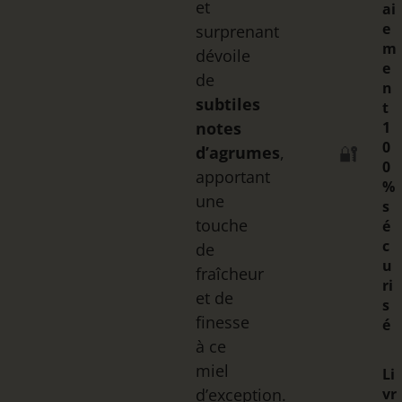
et
ai
e
surprenant
m
dévoile
e
de
n
subtiles
t
notes
1
0
d’agrumes
,
🔐
0
apportant
%
une
s
touche
é
c
de
u
fraîcheur
ri
et de
s
finesse
é
à ce
miel
Li
d’exception.
vr