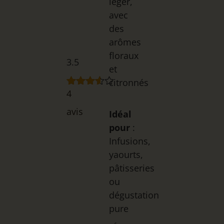
léger,
avec
des
arômes
floraux
3.5
et
citronnés
4
Noté
4
3.50
avis
sur 5
Idéal
basé
pour
:
sur
notations
Infusions,
client
yaourts,
pâtisseries
ou
dégustation
pure