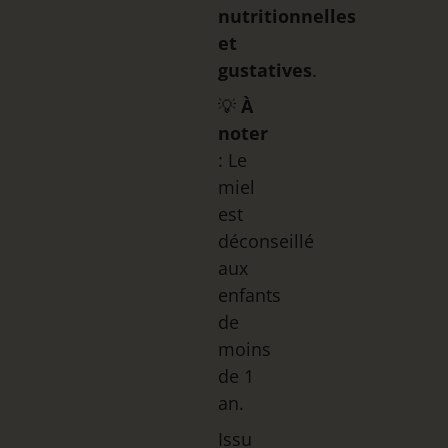
nutritionnelles
et
gustatives
.
💡
À
noter
: Le
miel
est
déconseillé
aux
enfants
de
moins
de 1
an.
Issu