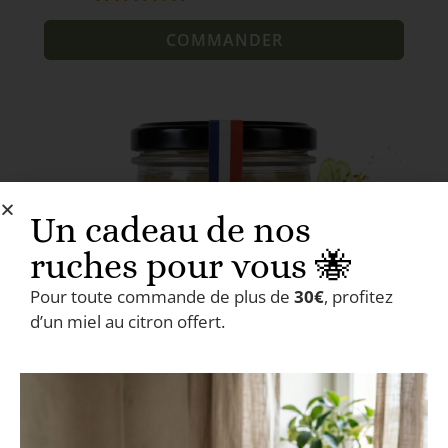
Noté
3
5.00
sur 5
COMMANDER
basé sur
notations
client
Un cadeau de nos
ruches pour vous 🐝
Pour toute commande de plus de
30€
, profitez
d’un miel au citron offert.