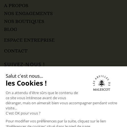
A PROPOS
NOS ENGAGEMENTS
NOS BOUTIQUES
BLOG
ESPACE ENTREPRISE
CONTACT
SUIVEZ-NOUS !
SAS Domaine de Malescot
Siège social : 1515 route de Fauconneau, 47250
Bouglon – France
CGV
Mentions légales
Politique de confidentialité