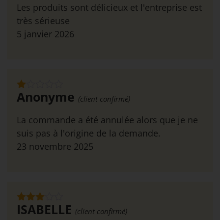
Les produits sont délicieux et l'entreprise est
très sérieuse
5 janvier 2026
Anonyme
Note
(client confirmé)
1
sur
La commande a été annulée alors que je ne
5
suis pas à l'origine de la demande.
23 novembre 2025
ISABELLE
Note
3
(client confirmé)
sur 5