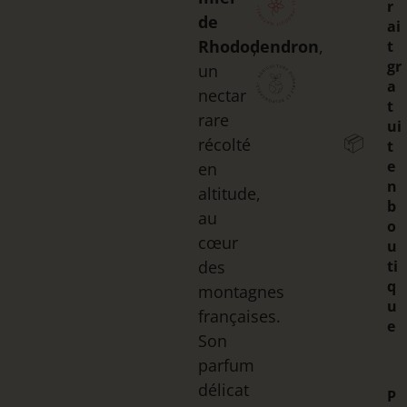
r
de
ai
Rhododendron
,
t
,
gr
un
a
nectar
t
rare
ui
📦
récolté
t
e
en
n
altitude,
b
au
o
cœur
u
des
ti
q
montagnes
u
françaises.
e
Son
parfum
délicat
P