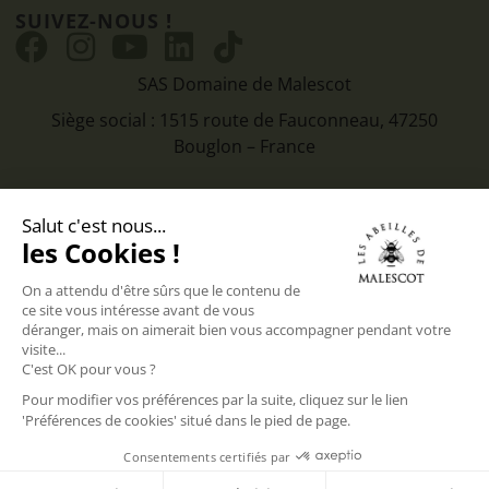
SUIVEZ-NOUS !
SAS Domaine de Malescot
Siège social : 1515 route de Fauconneau, 47250
Bouglon – France
CGV
Mentions légales
Politique de confidentialité
© 2025
Les abeilles de Malescot – Creation site web EEnov
agence web Bordeaux
|
Hebergement site web EEnov agence
web Bordeaux
Change Free Products
Suggéré(s)
Relative
Tout