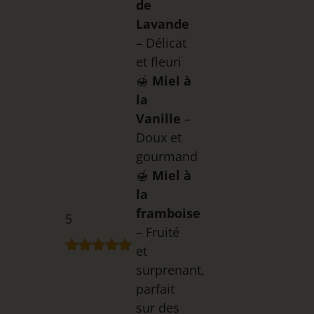
de
Lavande
– Délicat
et fleuri
🍯
Miel à
la
Vanille
–
Doux et
gourmand
🍯
Miel à
la
framboise
5
– Fruité
et
Noté
1
5.00
surprenant,
sur 5
parfait
basé sur
notation
sur des
client