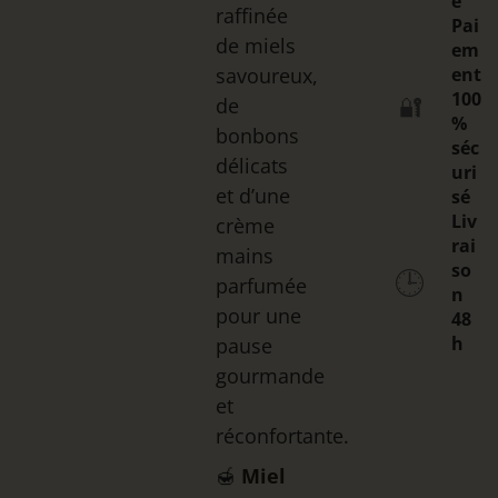
e
raffinée
Pai
de miels
em
savoureux,
ent
100
de
🔐
%
bonbons
séc
délicats
uri
et d’une
sé
Liv
crème
rai
mains
so
🕒
parfumée
n
pour une
48
h
pause
gourmande
et
réconfortante.
🍯
Miel