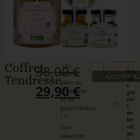
Coffret
Un
38,00
€
Ret
coffret
AJOUTER A
Tendresse
rai
plein de
t
29,90
€
tendresse
gra
et de
tui
📦
t
gourmandise
en
! ✨
bo
uti
Une
qu
sélection