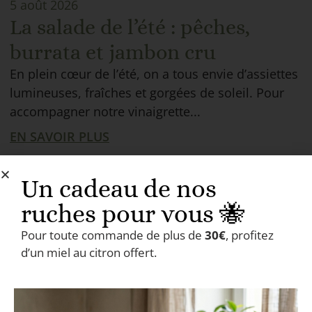
5 août 2026
La salade de l’été : pêches,
burrata et jambon cru
En plein cœur de l’été, on a tous envie d’assiettes
lumineuses, fraîches et gorgées de soleil. Pour
accompagner notre vinaigrette...
EN SAVOIR PLUS
Un cadeau de nos
ruches pour vous 🐝
Pour toute commande de plus de
30€
, profitez
d’un miel au citron offert.