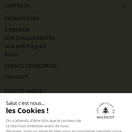
COFFRETS
PROMOTIONS
A PROPOS
NOS ENGAGEMENTS
NOS BOUTIQUES
BLOG
ESPACE ENTREPRISE
CONTACT
SUIVEZ-NOUS !
SAS Domaine de Malescot
Siège social : 1515 route de Fauconneau, 47250
Bouglon – France