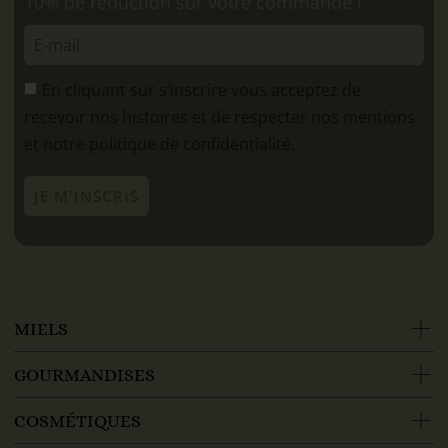
10% de réduction sur votre commande !
En cliquant sur s’inscrire vous acceptez de
recevoir nos histoires et de respecter
nos mentions
et notre
politique de confidentialité.
JE M'INSCRIS
MIELS
GOURMANDISES
COSMÉTIQUES