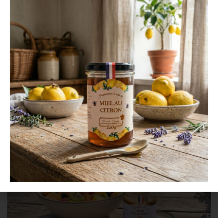
29 juillet 2026
Le pollen, la pépite méconnue
de la ruche
Au cœur de la ruche, le miel et la gelée royale
volent souvent la vedette. Pourtant, un autre
trésor naturel...
EN SAVOIR PLUS