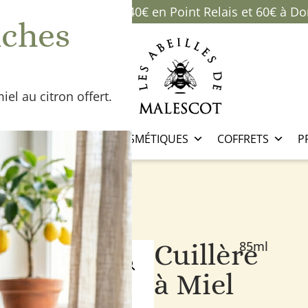
ison offerte à partir de 40€ en Point Relais et 60€ à Do
uches
ONTACT
miel au citron offert.
GOURMANDISES
COSMÉTIQUES
COFFRETS
P
iel
Cuillère
85ml
à Miel