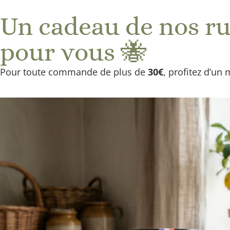
Livra
Un cadeau de nos r
A PROPOS
MAGASINS
BLOG
C
pour vous 🐝
Pour toute commande de plus de
30€
, profitez d’un 
MIELS
Accueil
-
Coffrets
-
Coffrets
- Cuillère à M