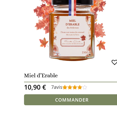
Miel d’Erable
10,90
€
7
avis
Noté
7
4.71
sur 5
COMMANDER
basé sur
notations
client