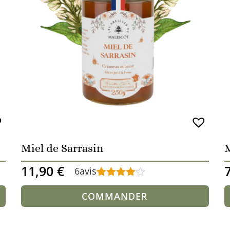
Miel de Sarrasin
M
11,90
€
6
avis
Noté
6
4.67
sur 5
COMMANDER
basé sur
notations
client