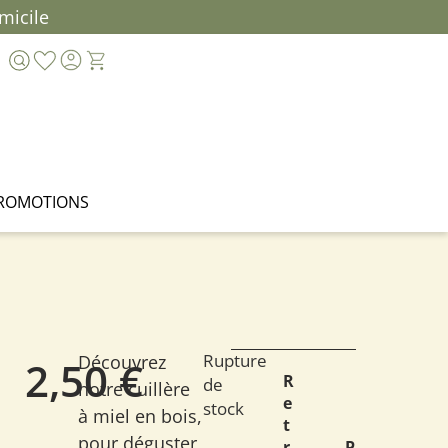
micile
ROMOTIONS
Rupture
Découvrez
2,50
€
R
de
notre cuillère
e
stock
à miel en bois,
t
pour déguster
r
P