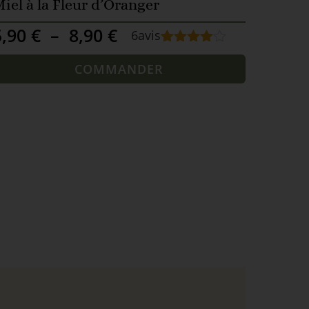
iel à la Fleur d’Oranger
5,90
€
–
8,90
€
6
avis
Noté
6
4.83
sur 5
COMMANDER
basé sur
notations
client