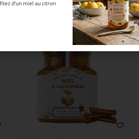
us suggèrent égale
fitez d’un miel au citron