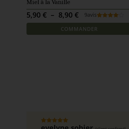
Miel à la Vanille
5,90
€
–
8,90
€
9
avis
Noté
9
4.67
sur 5
COMMANDER
basé sur
notations
client
evelyne sohier
Note
5
sur
(client confirmé)