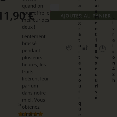
quand on
a
ai
11,90
€
i
e
vous offre le
AJOUTER AU PANIER
t
m
L
meilleur des
g
e
i
deux !
r
n
v
a
t
r
Lentement
t
1
a
brassé
u
0
i
📦
🔐
🕒
pendant
i
0
s
plusieurs
t
%
o
e
s
n
heures, les
n
é
4
fruits
b
c
8
libèrent leur
o
u
h
parfum
u
ri
t
s
dans notre
i
é
miel. Vous
q
5
obtenez
u
ainsi un
e