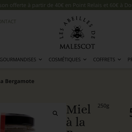
ison offerte à partir de 40€ en Point Relais et 60€ à Do
ONTACT
GOURMANDISES
COSMÉTIQUES
COFFRETS
P
 la Bergamote
Miel
250g
à la