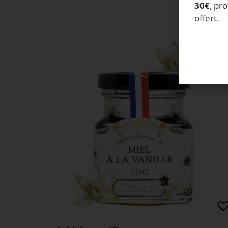
vo
30€
, pro
offert.