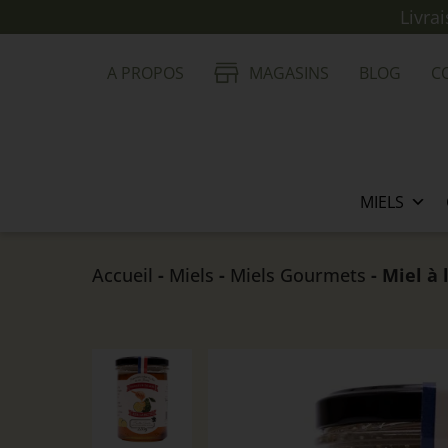
Livra
A PROPOS
MAGASINS
BLOG
C
MIELS
Accueil
-
Miels
-
Miels Gourmets
- Miel à