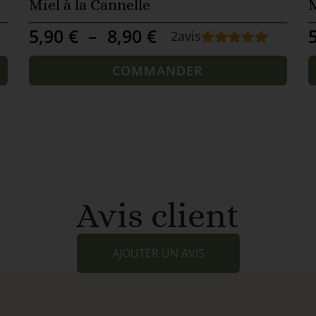
Miel à la Cannelle
M
5,90
€
–
8,90
€
2
avis
Noté
2
5.00
sur 5
COMMANDER
basé sur
notations
client
Avis client
AJOUTER UN AVIS