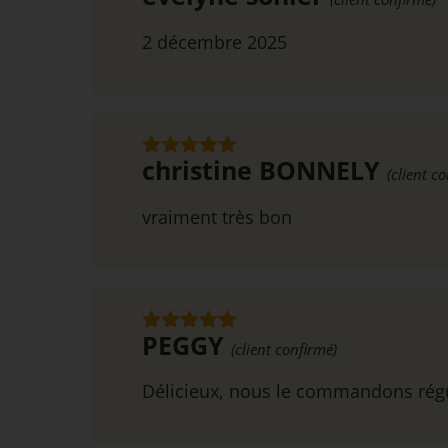
5
2 décembre 2025
christine BONNELY
Note
5
sur
(client c
5
vraiment très bon
PEGGY
Note
5
sur
(client confirmé)
5
Délicieux, nous le commandons rég