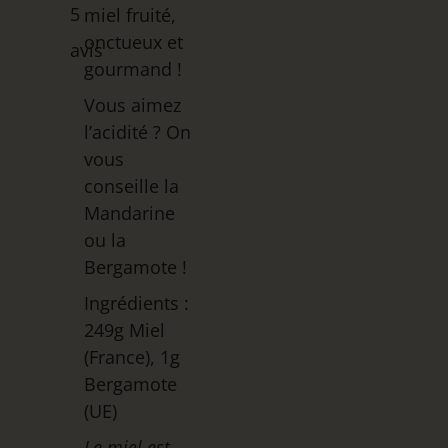
5
miel fruité,
Noté
5
5.00
sur 5
onctueux et
avis
basé sur
gourmand !
notations
client
Vous aimez
l’acidité ? On
vous
conseille la
Mandarine
ou la
Bergamote !
Ingrédients :
249g Miel
(France), 1g
Bergamote
(UE)
Le miel est