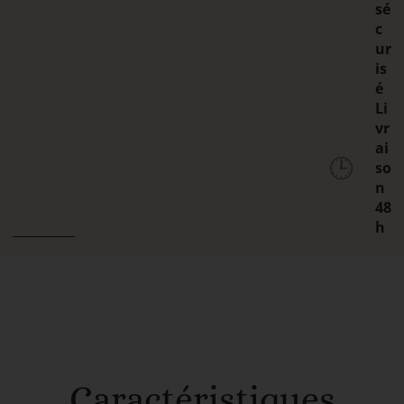
sé
c
ur
is
é
Li
vr
ai
🕒
so
n
48
h
Caractéristiques