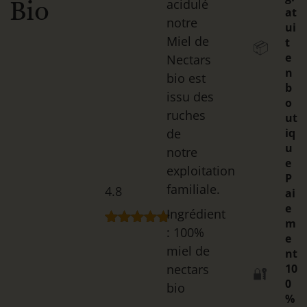
Bio
acidulé
at
notre
ui
Miel de
t
📦
e
Nectars
n
bio est
b
issu des
o
ruches
ut
de
iq
u
notre
e
exploitation
P
familiale.
4.8
ai
e
Ingrédient
m
: 100%
Noté
5
4.80
e
sur 5
miel de
nt
basé sur
nectars
10
notations
🔐
0
client
bio
%