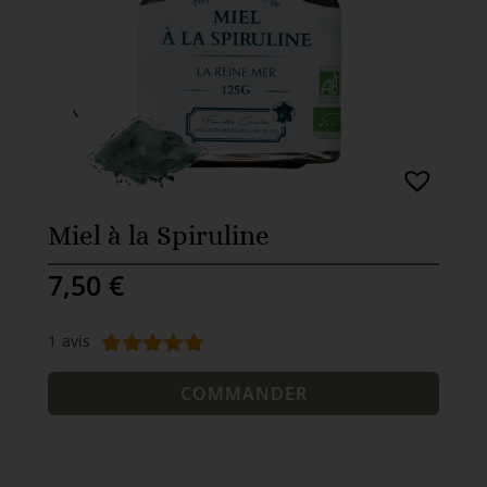
Miel à la Spiruline
7,50
€
1
avis
Noté
1
5.00
sur 5
COMMANDER
basé sur
notation
client