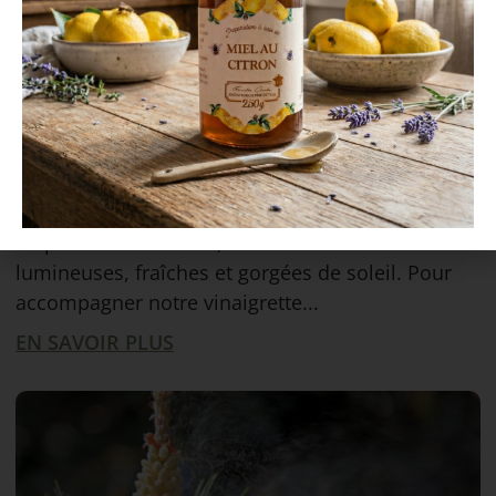
5 août 2026
La salade de l’été : pêches,
burrata et jambon cru
En plein cœur de l’été, on a tous envie d’assiettes
lumineuses, fraîches et gorgées de soleil. Pour
accompagner notre vinaigrette...
EN SAVOIR PLUS