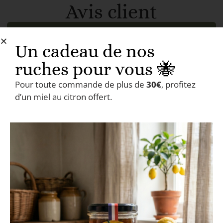
Avis client
AJOUTER UN AVIS
Un cadeau de nos
ruches pour vous 🐝
Pour toute commande de plus de
30€
, profitez
En savoir plus sur
d’un miel au citron offert.
notre production de
miel 🍯