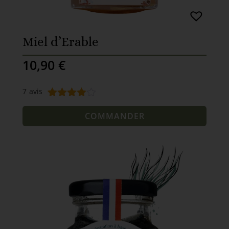
Miel d’Erable
10,90
€
7
avis
Noté
7
4.71
sur 5
COMMANDER
basé sur
notations
client