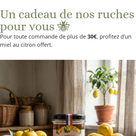
Livraison offerte à partir de 40€ en Point Relais
Un cadeau de nos ruches
et 60€ à Domicile
pour vous 🐝
Pour toute commande de plus de
30€
, profitez d’un
miel au citron offert.
Quel miel choisir
pour sa peau, sa
santé ou son énergie
? Guide complet