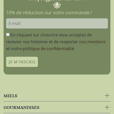
🐝
10% de réduction sur votre commande !
En cliquant sur s’inscrire vous acceptez de
recevoir nos histoires et de respecter
nos mentions
et notre
politique de confidentialité.
JE M'INSCRIS
MIELS
GOURMANDISES